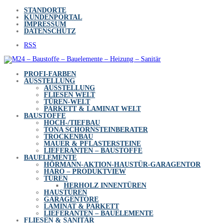
Skip
STANDORTE
to
KUNDENPORTAL
content
IMPRESSUM
DATENSCHUTZ
RSS
PROFI-FARBEN
AUSSTELLUNG
AUSSTELLUNG
FLIESEN WELT
TÜREN-WELT
PARKETT & LAMINAT WELT
BAUSTOFFE
HOCH-/TIEFBAU
TONA SCHORNSTEINBERATER
TROCKENBAU
MAUER & PFLASTERSTEINE
LIEFERANTEN – BAUSTOFFE
BAUELEMENTE
HÖRMANN-AKTION-HAUSTÜR-GARAGENTOR
HARO – PRODUKTVIEW
TÜREN
HERHOLZ INNENTÜREN
HAUSTÜREN
GARAGENTORE
LAMINAT & PARKETT
LIEFERANTEN – BAUELEMENTE
FLIESEN & SANITÄR