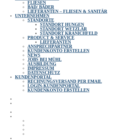
FLIESEN
BAD/ BÄDER
LIEFERANTEN – FLIESEN & SANITÄR
UNTERNEHMEN
STANDORTE
STANDORT HUNGEN
STANDORT WETZLAR
STANDORT KRANICHFELD
PRODUCT & SERVICE
LIEFERANTEN
ANSPRECHPARTNER
KUNDENKONTO ERSTELLEN
NEWS
JOBS BEI MÜHL
AUSBILDUNG
IMPRESSUM
DATENSCHUTZ
KUNDENPORTAL
RECHNUNGSVERSAND PER EMAIL
LOGIN-KUNDENPORTAL
KUNDENKONTO ERSTELLEN
PROFI-FARBEN
AUSSTELLUNG
AUSSTELLUNG
FLIESEN WELT
TÜREN-WELT
PARKETT & LAMINAT WELT
BAUSTOFFE